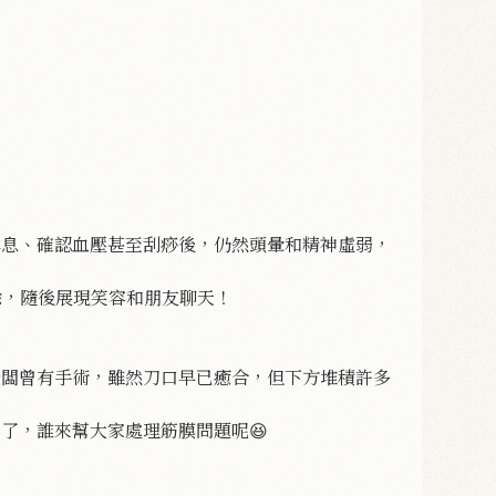
休息、確認血壓甚至刮痧後，仍然頭暈和精神虛弱，
除，隨後展現笑容和朋友聊天！
老闆曾有手術，雖然刀口早已癒合，但下方堆積許多
了，誰來幫大家處理筋膜問題呢😆