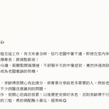
👍
三姐在這工作，有次來會合時，恰巧老闆中暑不適。即使在室內
發揮專長：肩頸鬆筋術！
0分鐘，筋膜鬆開循環通，不舒服半天的中暑症狀，竟然快速消
，成為老闆邀請的契機。
少，李師傅很開心有此緣分，將專業分享給更多需要的人。例如
是不少西醫沒意識到的問題。
作，很開心但真的很累！以後要更安排好休息，否則李師傅不行
的三姐，煮的粥配醃小黃瓜，超美味😋