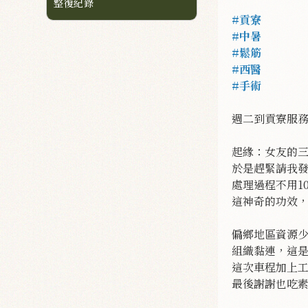
整復紀錄
#貢寮
#中暑
#鬆筋
#西醫
#手術
週二到貢寮服務
起緣：女友的
於是趕緊請我
處理過程不用1
這神奇的功效
偏鄉地區資源
組織黏連，這
這次車程加上工
最後謝謝也吃素