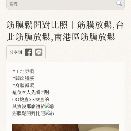
筋膜鬆開對比照｜筋膜放鬆,台
北筋膜放鬆,南港區筋膜放鬆
分享到
#工地勞損
#關節腫脹
#身體循環
這位客人先看西醫
OO檢查XX檢查的
其實沒那麼複雜
筋膜鬆開對比照